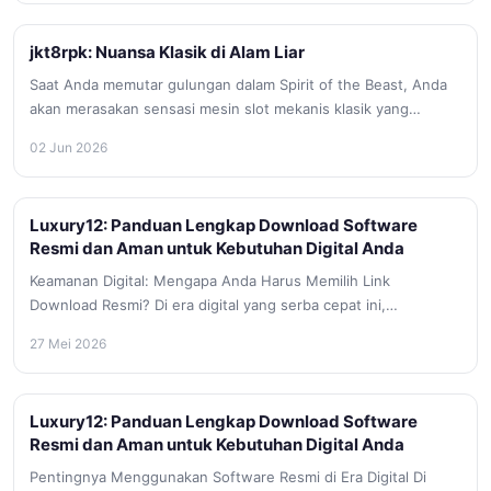
jkt8rpk: Nuansa Klasik di Alam Liar
Saat Anda memutar gulungan dalam Spirit of the Beast, Anda
akan merasakan sensasi mesin slot mekanis klasik yang
berpadu dengan...
02 Jun 2026
Luxury12: Panduan Lengkap Download Software
Resmi dan Aman untuk Kebutuhan Digital Anda
Keamanan Digital: Mengapa Anda Harus Memilih Link
Download Resmi? Di era digital yang serba cepat ini,
kebutuhan akan perangkat lunak...
27 Mei 2026
Luxury12: Panduan Lengkap Download Software
Resmi dan Aman untuk Kebutuhan Digital Anda
Pentingnya Menggunakan Software Resmi di Era Digital Di