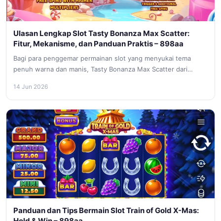
Ulasan Lengkap Slot Tasty Bonanza Max Scatter:
Fitur, Mekanisme, dan Panduan Praktis – 898aa
Bagi para penggemar permainan slot yang menyukai tema
penuh warna dan manis, Tasty Bonanza Max Scatter dari
Booming Games hadir...
14 Jun 2026
Panduan dan Tips Bermain Slot Train of Gold X-Mas:
Hold & Win – 898aa