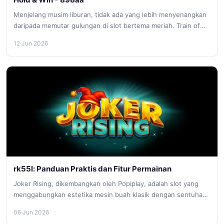
Menjelang musim liburan, tidak ada yang lebih menyenangkan
daripada memutar gulungan di slot bertema meriah. Train of
Gold X-Mas: Hold...
12 Jun 2026
rk55l: Panduan Praktis dan Fitur Permainan
Joker Rising, dikembangkan oleh Popiplay, adalah slot yang
menggabungkan estetika mesin buah klasik dengan sentuhan
modern yang energik. Bagi pemain...
06 Jun 2026