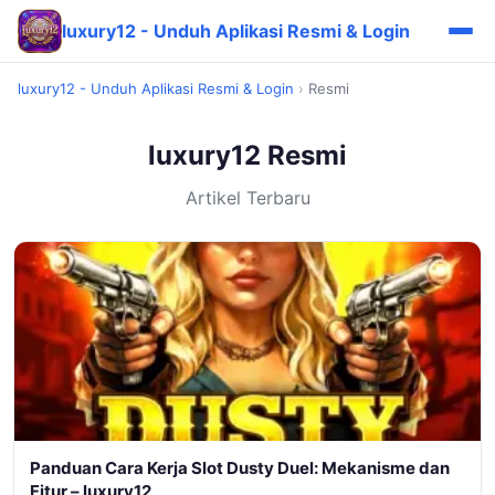
luxury12 - Unduh Aplikasi Resmi & Login
luxury12 - Unduh Aplikasi Resmi & Login
›
Resmi
luxury12 Resmi
Artikel Terbaru
Panduan Cara Kerja Slot Dusty Duel: Mekanisme dan
Fitur – luxury12