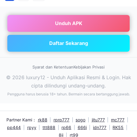
Unduh APK
Daftar Sekarang
Syarat dan Ketentuan
Kebijakan Privasi
© 2026 luxury12 - Unduh Aplikasi Resmi & Login. Hak
cipta dilindungi undang-undang.
Pengguna harus berusia 18+ tahun. Bermain secara bertanggung jawab.
Partner Kami：
rk88
|
rprp777
|
sogo
|
jitu777
|
mc777
|
pp444
|
rpyy
|
ttt888
|
rp66
|
666i
|
idn777
|
RK55
|
8ii
|
rt99