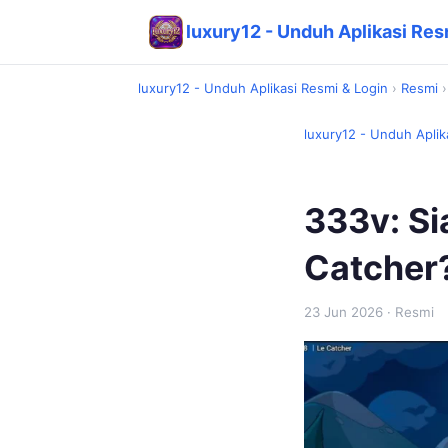
luxury12 - Unduh Aplikasi Res
luxury12 - Unduh Aplikasi Resmi & Login
›
Resmi
luxury12 - Unduh Aplik
333v: Si
Catcher
23 Jun 2026
· Resmi