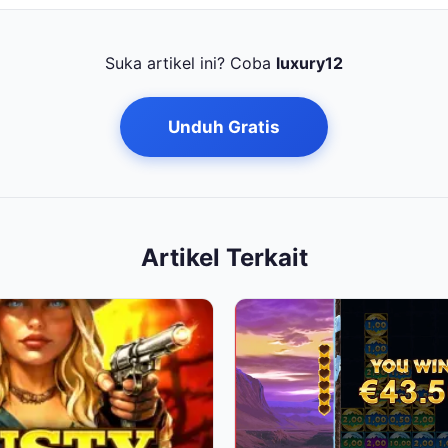
Suka artikel ini? Coba
luxury12
Unduh Gratis
Artikel Terkait