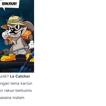
 unik?
Le Catcher
engan tema kartun
or rakun berkumis
suasana malam