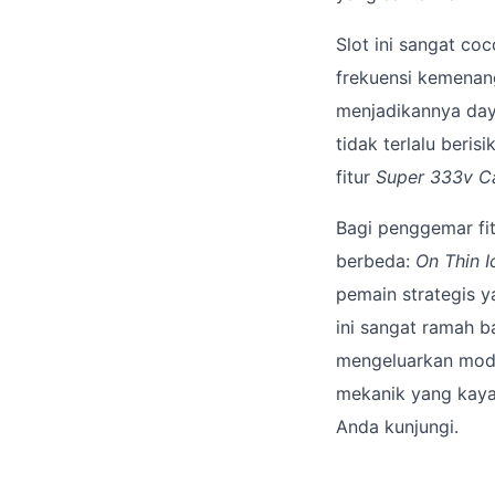
Slot ini sangat co
frekuensi kemenang
menjadikannya day
tidak terlalu ber
fitur
Super 333v C
Bagi penggemar fi
berbeda:
On Thin I
pemain strategis y
ini sangat ramah 
mengeluarkan modal
mekanik yang kaya 
Anda kunjungi.