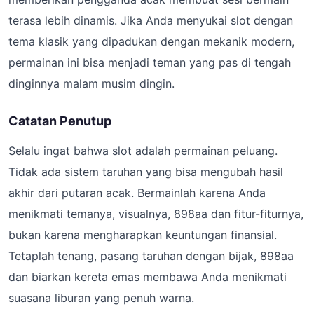
terasa lebih dinamis. Jika Anda menyukai slot dengan
tema klasik yang dipadukan dengan mekanik modern,
permainan ini bisa menjadi teman yang pas di tengah
dinginnya malam musim dingin.
Catatan Penutup
Selalu ingat bahwa slot adalah permainan peluang.
Tidak ada sistem taruhan yang bisa mengubah hasil
akhir dari putaran acak. Bermainlah karena Anda
menikmati temanya, visualnya, 898aa dan fitur-fiturnya,
bukan karena mengharapkan keuntungan finansial.
Tetaplah tenang, pasang taruhan dengan bijak, 898aa
dan biarkan kereta emas membawa Anda menikmati
suasana liburan yang penuh warna.