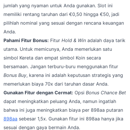
jumlah yang nyaman untuk Anda gunakan. Slot ini
memiliki rentang taruhan dari €0,50 hingga €50, jadi
pilihlah nominal yang sesuai dengan rencana keuangan
Anda.
Pahami Fitur Bonus:
Fitur
Hold & Win
adalah daya tarik
utama. Untuk memicunya, Anda memerlukan satu
simbol Kereta dan empat simbol Koin secara
bersamaan. Jangan terburu-buru menggunakan fitur
Bonus Buy
, karena ini adalah keputusan strategis yang
memerlukan biaya 70x dari taruhan dasar Anda.
Gunakan Fitur dengan Cermat:
Opsi
Bonus Chance Bet
dapat meningkatkan peluang Anda, namun ingatlah
bahwa ini juga meningkatkan biaya per 898aa putaran
898aa
sebesar 1,5x. Gunakan fitur ini 898aa hanya jika
sesuai dengan gaya bermain Anda.