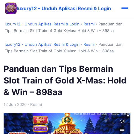
luxury12 - Unduh Aplikasi Resmi & Login
luxury12 - Unduh Aplikasi Resmi & Login
›
Resmi
›
Panduan dan
Tips Bermain Slot Train of Gold X-Mas: Hold & Win – 898aa
luxury12 - Unduh Aplikasi Resmi & Login
›
Resmi
›
Panduan dan
Tips Bermain Slot Train of Gold X-Mas: Hold & Win – 898aa
Panduan dan Tips Bermain
Slot Train of Gold X-Mas: Hold
& Win – 898aa
12 Jun 2026
· Resmi