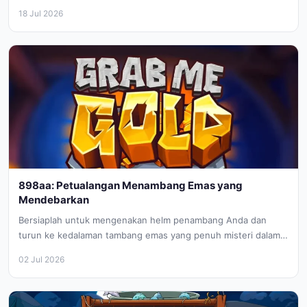
melintasi tundra beku...
18 Jul 2026
898aa: Petualangan Menambang Emas yang
Mendebarkan
Bersiaplah untuk mengenakan helm penambang Anda dan
turun ke kedalaman tambang emas yang penuh misteri dalam
Grab Me Gold, sebuah...
02 Jul 2026